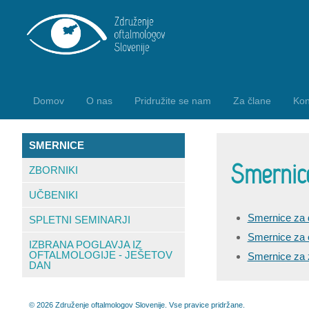
Domov
O nas
Pridružite se nam
Za člane
Kon
SMERNICE
Smernic
ZBORNIKI
UČBENIKI
Smernice za di
SPLETNI SEMINARJI
Smernice za o
IZBRANA POGLAVJA IZ
OFTALMOLOGIJE - JEŠETOV
Smernice za 
DAN
© 2026 Združenje oftalmologov Slovenije. Vse pravice pridržane.