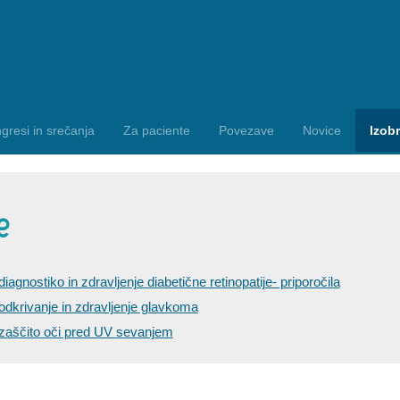
gresi in srečanja
Za paciente
Povezave
Novice
Izob
e
agnostiko in zdravljenje diabetične retinopatije- priporočila
dkrivanje in zdravljenje glavkoma
zaščito oči pred UV sevanjem