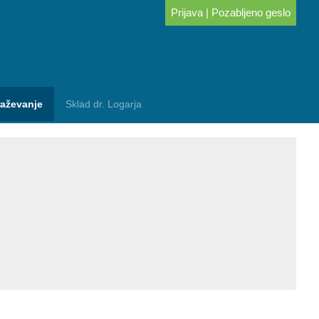
Prijava
|
Pozabljeno geslo
raževanje
Sklad dr. Logarja