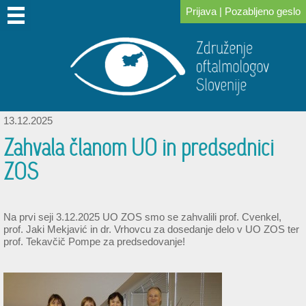
Prijava
|
Pozabljeno geslo
DOMOV
O
PRIDRUŽITE
ZA
KONGRESI
ZA
POVEZAVE
NOVICE
IZOBRAŽEVANJE
SKLAD
NAS
SE
ČLANE
IN
PACIENTE
DR.
NAM
SREČANJA
LOGARJA
13.12.2025
Zahvala članom UO in predsednici
ZOS
Na prvi seji 3.12.2025 UO ZOS smo se zahvalili prof. Cvenkel,
prof. Jaki Mekjavić in dr. Vrhovcu za dosedanje delo v UO ZOS ter
prof. Tekavčič Pompe za predsedovanje!