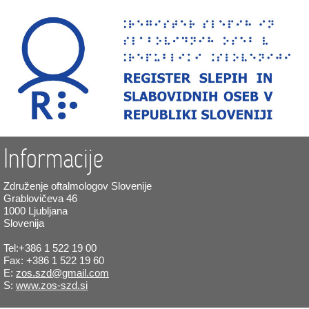
Informacije
Združenje oftalmologov Slovenije
Grablovičeva 46
1000 Ljubljana
Slovenija
Tel:+386 1 522 19 00
Fax: +386 1 522 19 60
E:
zos.szd@gmail.com
S:
www.zos-szd.si