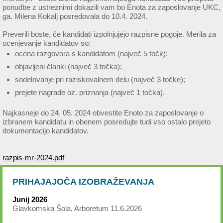
ponudbe z ustreznimi dokazili vam bo Enota za zaposlovanje UKC,
ga. Milena Kokalj posredovala do 10.4. 2024.
Preverili boste, če kandidati izpolnjujejo razpisne pogoje. Merila za
ocenjevanje kandidatov so:
ocena razgovora s kandidatom (največ 5 točk);
objavljeni članki (največ 3 točka);
sodelovanje pri raziskovalnem delu (največ 3 točke);
prejete nagrade oz. priznanja (največ 1 točka).
Najkasneje do 24. 05. 2024 obvestite Enoto za zaposlovanje o
izbranem kandidatu in obenem posredujte tudi vso ostalo prejeto
dokumentacijo kandidatov.
razpis-mr-2024.pdf
PRIHAJAJOČA IZOBRAŽEVANJA
Junij 2026
Glavkomska Šola, Arboretum 11.6.2026