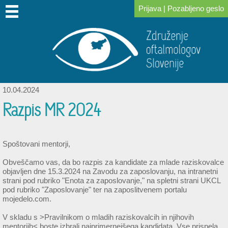
Prijava
|
Pozabljeno geslo
DOMOV
O
PRIDRUŽITE
ZA
KONGRESI
ZA
POVEZAVE
NOVICE
IZOBRAŽEVANJE
SKLAD
NAS
SE
ČLANE
IN
PACIENTE
DR.
NAM
SREČANJA
LOGARJA
10.04.2024
Razpis MR 2024
Spoštovani mentorji,
Obveščamo vas, da bo razpis za kandidate za mlade raziskovalce
objavljen dne 15.3.2024 na Zavodu za zaposlovanju, na intranetni
strani pod rubriko "Enota za zaposlovanje," na spletni strani UKCL
pod rubriko "Zaposlovanje" ter na zaposlitvenem portalu
mojedelo.com.
V skladu s >Pravilnikom o mladih raziskovalcih in njihovih
mentorjih< boste izbrali najprimernejšega kandidata. Vse prispela