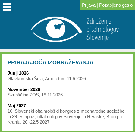
Prijava
|
Pozabljeno geslo
DOMOV
O
PRIDRUŽITE
ZA
KONGRESI
ZA
POVEZAVE
NOVICE
IZOBRAŽEVANJE
SKLAD
NAS
SE
ČLANE
IN
PACIENTE
DR.
NAM
SREČANJA
LOGARJA
PRIHAJAJOČA IZOBRAŽEVANJA
Junij 2026
Glavkomska Šola, Arboretum 11.6.2026
November 2026
Skupščina ZOS, 19.11.2026
Maj 2027
16. Slovenski oftalmološki kongres z mednarodno udeležbo
in 39. Simpozij oftalmologov Slovenije in Hrvaške, Brdo pri
Kranju, 20.-22.5.2027