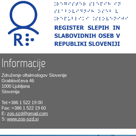
Informacije
Združenje oftalmologov Slovenije
Grablovičeva 46
1000 Ljubljana
Slovenija
Tel:+386 1 522 19 00
Fax: +386 1 522 19 60
E:
zos.szd@gmail.com
S:
www.zos-szd.si