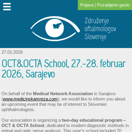
Prijava
|
Pozabljeno geslo
DOMOV
O
PRIDRUŽITE
ZA
KONGRESI
ZA
POVEZAVE
NOVICE
IZOBRAŽEVANJE
SKLAD
NAS
SE
ČLANE
IN
PACIENTE
DR.
NAM
SREČANJA
LOGARJA
27.02.2026
OCT&OCTA School, 27.-28. februar
2026, Sarajevo
On behalf of the
Medical Network Association
in Sarajevo
(
www.medicinskamreza.com
), we would like to inform you about
an upcoming event that may be of interest to Slovenian
ophthalmologists.
Our association is organizing a
two-day educational program –
OCT & OCTA School
, dedicated to modern diagnostic methods in
retinal and optic nerve analysis. This year’s school included 70