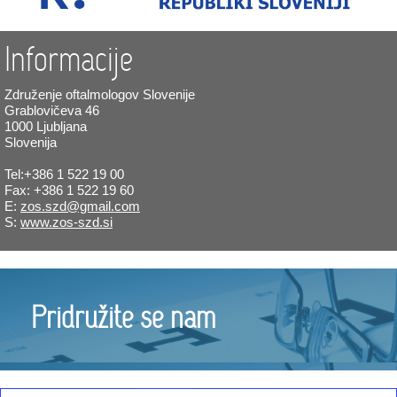
Informacije
Združenje oftalmologov Slovenije
Grablovičeva 46
1000 Ljubljana
Slovenija
Tel:+386 1 522 19 00
Fax: +386 1 522 19 60
E:
zos.szd@gmail.com
S:
www.zos-szd.si
Pridružite se nam