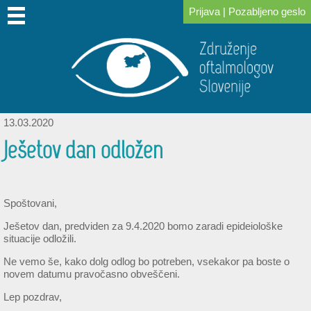
Prijava
|
Pozabljeno geslo
DOMOV
O
PRIDRUŽITE
ZA
KONGRESI
ZA
POVEZAVE
NOVICE
IZOBRAŽEVANJE
SKLAD
NAS
SE
ČLANE
IN
PACIENTE
DR.
NAM
SREČANJA
LOGARJA
13.03.2020
Ješetov dan odložen
Spoštovani,
Ješetov dan, predviden za 9.4.2020 bomo zaradi epideiološke
situacije odložili.
Ne vemo še, kako dolg odlog bo potreben, vsekakor pa boste o
novem datumu pravočasno obveščeni.
Lep pozdrav,