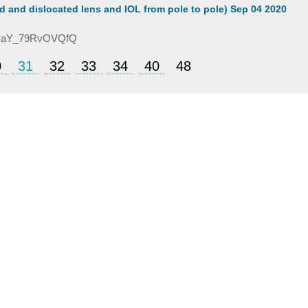
nd dislocated lens and IOL from pole to pole) Sep 04 2020
6RCaY_79RvOVQfQ
0
31
32
33
34
40
48