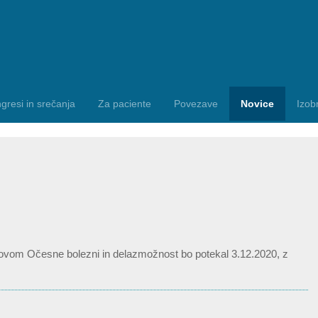
gresi in srečanja
Za paciente
Povezave
Novice
Izob
slovom Očesne bolezni in delazmožnost bo potekal 3.12.2020, z