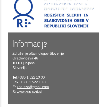
Informacije
Združenje oftalmologov Slovenije
Grablovičeva 46
1000 Ljubljana
Slovenija
Tel:+386 1 522 19 00
Fax: +386 1 522 19 60
E:
zos.szd@gmail.com
S:
www.zos-szd.si