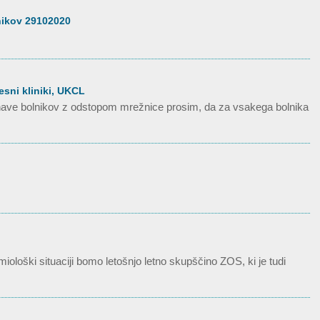
nikov 29102020
sni kliniki, UKCL
vnave bolnikov z odstopom mrežnice prosim, da za vsakega bolnika
ološki situaciji bomo letošnjo letno skupščino ZOS, ki je tudi