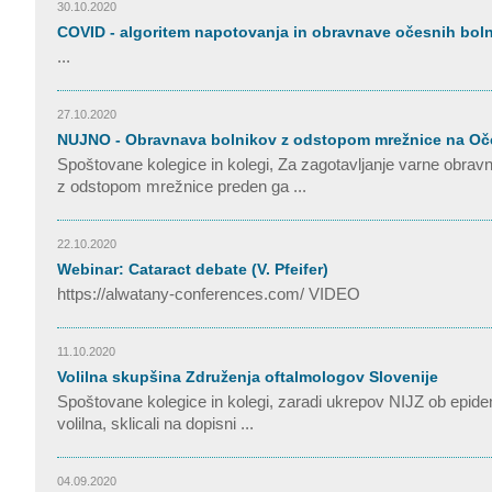
30.10.2020
COVID - algoritem napotovanja in obravnave očesnih bol
...
27.10.2020
NUJNO - Obravnava bolnikov z odstopom mrežnice na Oče
Spoštovane kolegice in kolegi, Za zagotavljanje varne obra
z odstopom mrežnice preden ga ...
22.10.2020
Webinar: Cataract debate (V. Pfeifer)
https://alwatany-conferences.com/ VIDEO
11.10.2020
Volilna skupšina Združenja oftalmologov Slovenije
Spoštovane kolegice in kolegi, zaradi ukrepov NIJZ ob epidemi
volilna, sklicali na dopisni ...
04.09.2020