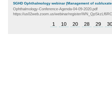
SGHD Ophthalmology webinar (Management of subluxated a
Ophthalmology-Conference-Agenda-04-09-2020.pdf
https://us02web.zoom.us/webinar/register/WN_QpSkzLf
1
10
20
28
29
3