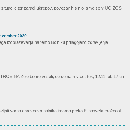
e situacije ter zaradi ukrepov, povezanih s njo, smo se v UO ZOS
 november 2020
nega izobraževanja na temo Bolniku prilagojeno zdravljenje
TROVINA Zelo bomo veseli, če se nam v četrtek, 12.11. ob 17 uri
otavljati varno obravnavo bolnika imamo preko E-posveta možnost