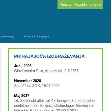
Prijava
|
Pozabljeno geslo
raževanje
Sklad dr. Logarja
PRIHAJAJOČA IZOBRAŽEVANJA
Junij 2026
Glavkomska Šola, Arboretum 11.6.2026
November 2026
Skupščina ZOS, 19.11.2026
Maj 2027
16. Slovenski oftalmološki kongres z mednarodno
udeležbo in 39. Simpozij oftalmologov Slovenije in
Hrvaške, Brdo pri Kranju, 20.-22.5.2027