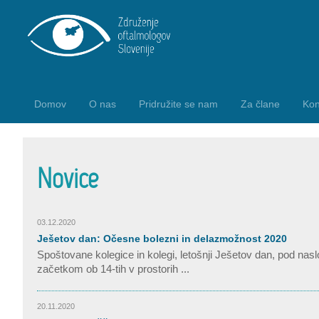
Domov
O nas
Pridružite se nam
Za člane
Kon
Novice
03.12.2020
Ješetov dan: Očesne bolezni in delazmožnost 2020
Spoštovane kolegice in kolegi, letošnji Ješetov dan, pod na
začetkom ob 14-tih v prostorih ...
20.11.2020