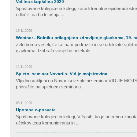
Volilna skupščina 2020
Spoštovane kolegice in kolegi, zaradi trenutne epidemiološk
odločili, da bo letošnja ...
19.11.2020
Webinar - Bolniku prilagojeno zdravljenje glavkoma, 19.
Zelo bomo veseli, če se nam pridružite in se udeležite splet
glavkoma. Izobraževanje bo potekalo ...
12.11.2020
Spletni seminar Novartis: Vid je mojstrovina
Vljudno vabljeni na Novartisov spletni seminar VID JE MOJS
pridružite na spletnem seminarju ...
03.11.2020
Uporaba e-posveta
Spoštovane kolegice in kolegi, V časih, ko je potrebno zag
učinkovitega komuniciranja in ...