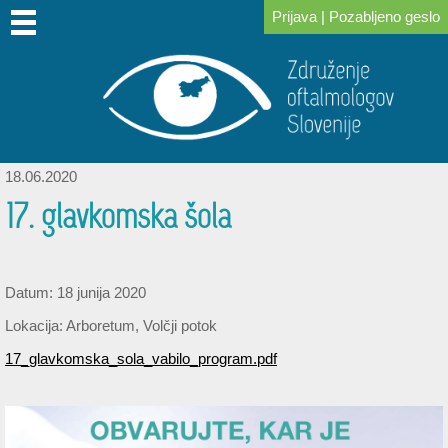
Prijava
|
Pozabljeno geslo
DOMOV
O
PRIDRUŽITE
ZA
KONGRESI
ZA
POVEZAVE
NOVICE
IZOBRAŽEVANJE
SKLAD
NAS
SE
ČLANE
IN
PACIENTE
DR.
NAM
SREČANJA
LOGARJA
18.06.2020
17. glavkomska šola
Datum: 18 junija 2020
Lokacija: Arboretum, Volčji potok
17_glavkomska_sola_vabilo_program.pdf