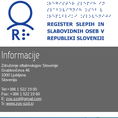
Informacije
Združenje oftalmologov Slovenije
Grablovičeva 46
1000 Ljubljana
Slovenija
Tel:+386 1 522 19 00
Fax: +386 1 522 19 60
E:
zos.szd@gmail.com
S:
www.zos-szd.si