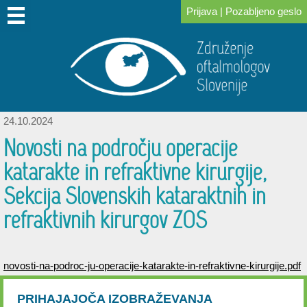
Prijava
|
Pozabljeno geslo
DOMOV
O
PRIDRUŽITE
ZA
KONGRESI
ZA
POVEZAVE
NOVICE
IZOBRAŽEVANJE
SKLAD
NAS
SE
ČLANE
IN
PACIENTE
DR.
NAM
SREČANJA
LOGARJA
24.10.2024
Novosti na področju operacije
katarakte in refraktivne kirurgije,
Sekcija Slovenskih kataraktnih in
refraktivnih kirurgov ZOS
novosti-na-podroc-ju-operacije-katarakte-in-refraktivne-kirurgije.pdf
PRIHAJAJOČA IZOBRAŽEVANJA