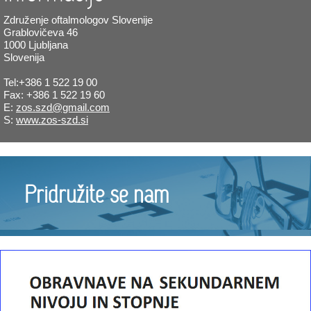
Združenje oftalmologov Slovenije
Grablovičeva 46
1000 Ljubljana
Slovenija
Tel:+386 1 522 19 00
Fax: +386 1 522 19 60
E:
zos.szd@gmail.com
S:
www.zos-szd.si
Pridružite se nam