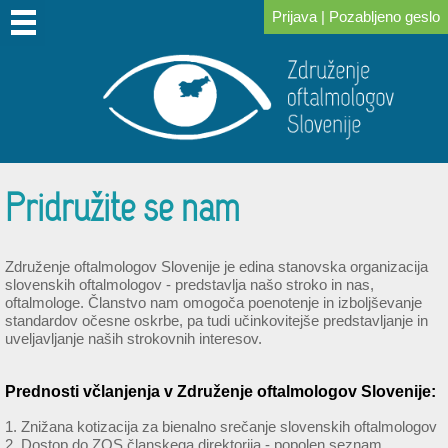
Prijava
|
Pozabljeno geslo
DOMOV
O
PRIDRUŽITE
ZA
KONGRESI
ZA
POVEZAVE
NOVICE
IZOBRAŽEVANJE
SKLAD
NAS
SE
ČLANE
IN
PACIENTE
DR.
NAM
SREČANJA
LOGARJA
Pridružite se nam
Združenje oftalmologov Slovenije je edina stanovska organizacija
slovenskih oftalmologov - predstavlja našo stroko in nas,
oftalmologe. Članstvo nam omogoča poenotenje in izboljševanje
standardov očesne oskrbe, pa tudi učinkovitejše predstavljanje in
uveljavljanje naših strokovnih interesov.
Prednosti včlanjenja v Združenje oftalmologov Slovenije:
1. Znižana kotizacija za bienalno srečanje slovenskih oftalmologov
2. Dostop do ZOS članskega direktorija - popolen seznam