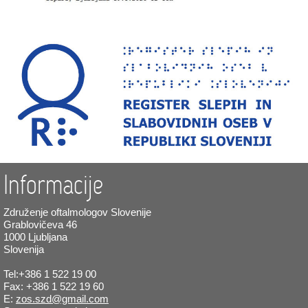
Informacije
Združenje oftalmologov Slovenije
Grablovičeva 46
1000 Ljubljana
Slovenija
Tel:+386 1 522 19 00
Fax: +386 1 522 19 60
E:
zos.szd@gmail.com