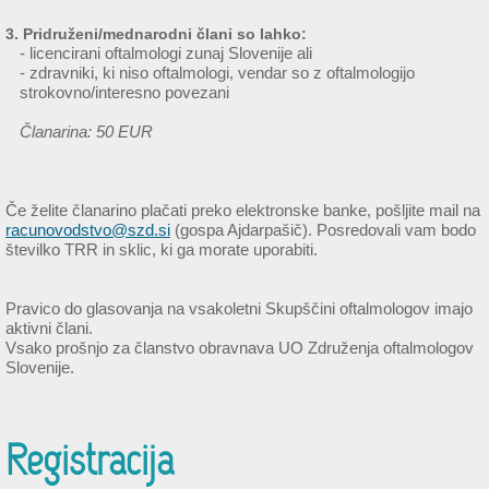
3. Pridruženi/mednarodni člani so lahko:
- licencirani oftalmologi zunaj Slovenije ali
- zdravniki, ki niso oftalmologi, vendar so z oftalmologijo
strokovno/interesno povezani
Članarina: 50 EUR
Če želite članarino plačati preko elektronske banke, pošljite mail na
racunovodstvo@szd.si
(gospa Ajdarpašič). Posredovali vam bodo
številko TRR in sklic, ki ga morate uporabiti.
Pravico do glasovanja na vsakoletni Skupščini oftalmologov imajo
aktivni člani.
Vsako prošnjo za članstvo obravnava UO Združenja oftalmologov
Slovenije.
Registracija