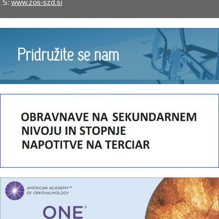
S:
www.zos-szd.si
Pridružite se nam