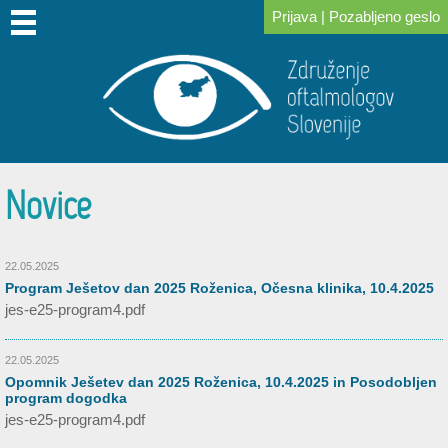
Prijava
|
Pozabljeno geslo
DOMOV
O
PRIDRUŽITE
ZA
KONGRESI
ZA
POVEZAVE
NOVICE
IZOBRAŽEVANJE
SKLAD
NAS
SE
ČLANE
IN
PACIENTE
DR.
NAM
SREČANJA
LOGARJA
Novice
22.05.2025
Program Ješetov dan 2025 Roženica, Očesna klinika, 10.4.2025
jes-e25-program4.pdf
22.05.2025
Opomnik Ješetev dan 2025 Roženica, 10.4.2025 in Posodobljen
program dogodka
jes-e25-program4.pdf