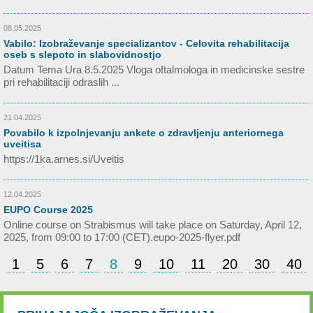
08.05.2025
Vabilo: Izobraževanje specializantov - Celovita rehabilitacija
oseb s slepoto in slabovidnostjo
Datum Tema Ura 8.5.2025 Vloga oftalmologa in medicinske sestre
pri rehabilitaciji odraslih ...
21.04.2025
Povabilo k izpolnjevanju ankete o zdravljenju anteriornega
uveitisa
https://1ka.arnes.si/Uveitis
12.04.2025
EUPO Course 2025
Online course on Strabismus will take place on Saturday, April 12,
2025, from 09:00 to 17:00 (CET).eupo-2025-flyer.pdf
1
5
6
7
8
9
10
11
20
30
40