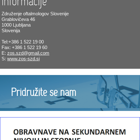
Informacije
Združenje oftalmologov Slovenije
Grablovičeva 46
1000 Ljubljana
Slovenija
Tel:+386 1 522 19 00
Fax: +386 1 522 19 60
E:
zos.szd@gmail.com
S:
www.zos-szd.si
Pridružite se nam